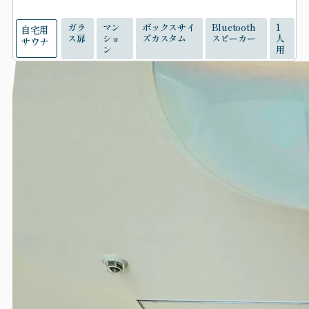
ガラ
マン
ボックスサイ
Bluetooth
1
自宅用
ス扉
ショ
ズカスタム
スピーカー
人
サウナ
ン
用