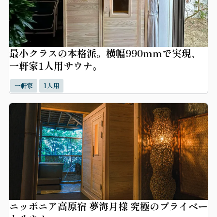
最小クラスの本格派。横幅990mmで実現、
一軒家1人用サウナ。
一軒家
1人用
ニッポニア高原宿 夢海月様 究極のプライベー