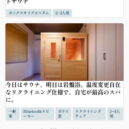
トサウナ
ボックスサイズカスタム
2~3人用
今日はサウナ、明日は岩盤浴。温度変更自在
なリクライニング仕様で、自宅が最高のスパ
に。
一軒
Bluetoothスピ
ガラス
リクライニング
3~4人
家
ーカー
窓
チェア
用