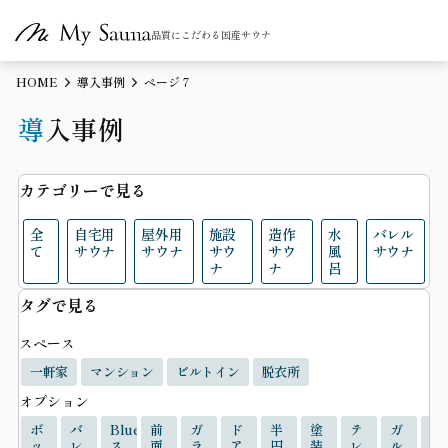
品質にこだわる国産サウナ
HOME
導入事例
ページ 7
導入事例
カテゴリーで見る
全
自宅用
屋外用
施設
造作
水
バレル
て
サウナ
サウナ
サウ
サウ
風
サウナ
ナ
ナ
呂
タグで見る
スペース
一軒家
マンション
ビルトイン
脱衣所
オプション
ボ
バ
Bluetooth
前
ガ
ド
半
塗
テ
ガ
リ
ッ
レ
ス
面
ラ
ア
円
装
レ
ル
ク