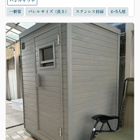
バレルサウナ
一軒家
バレル サイズ（長さ）
ステンレス枠扉
4~5人用