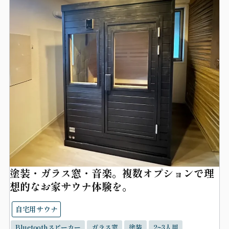
塗装・ガラス窓・音楽。複数オプションで理
想的なお家サウナ体験を。
自宅用サウナ
Bluetoothスピーカー
ガラス窓
塗装
2~3人用