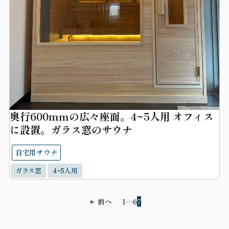
奥行600mmの広々座面。4~5人用 オフィス
に設置。ガラス窓のサウナ
自宅用サウナ
ガラス窓
4~5人用
前へ
1
…
6
7