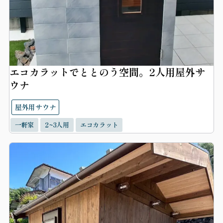
エコカラットでととのう空間。2人用屋外サ
ウナ
屋外用サウナ
一軒家
2~3人用
エコカラット