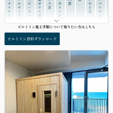
ク
ル
ピ
ガ
ス
ガ
窓
ビ
バ
ラ
ス
サ
ー
ラ
窓
ラ
土
リ
イ
サ
イ
カ
ス
ス
台
ウ
ニ
イ
ズ
ー
張
タ
ム
ン
ズ
(長
り
ブ
グ
カ
さ)
レ
チ
ビルトイン施工手順について知りたい方はこちら
ス
ッ
ェ
タ
ト
ア
ム
窓
ビルトイン資料ダウンロード
人数
1人用
2~3人用
3~4人用
4~5人用
6人用〜
その他
お客様の声