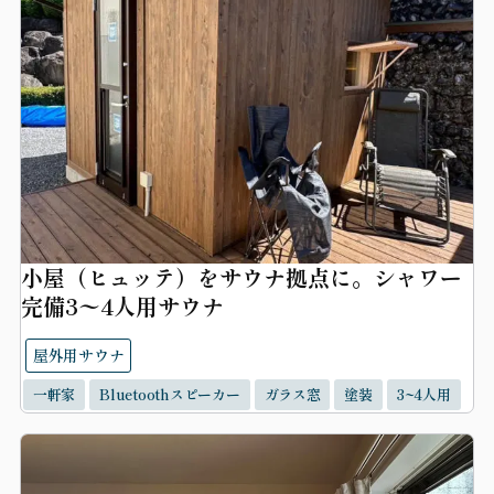
小屋（ヒュッテ）をサウナ拠点に。シャワー
完備3〜4人用サウナ
屋外用サウナ
一軒家
Bluetoothスピーカー
ガラス窓
塗装
3~4人用