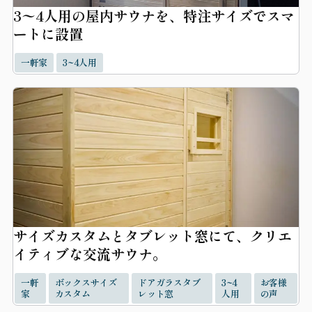
3〜4人用の屋内サウナを、特注サイズでスマ
ートに設置
一軒家
3~4人用
サイズカスタムとタブレット窓にて、クリエ
イティブな交流サウナ。
一軒
ボックスサイズ
ドアガラスタブ
3~4
お客様
家
カスタム
レット窓
人用
の声