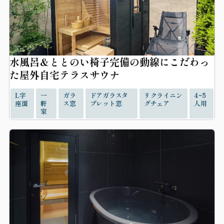
水風呂＆ととのい椅子完備の動線にこだわっ
た屋外自宅テラスサウナ
L字
一
ガラ
ドアガラスタ
リクライニン
4~5
座面
軒
ス窓
ブレット窓
グチェア
人用
家