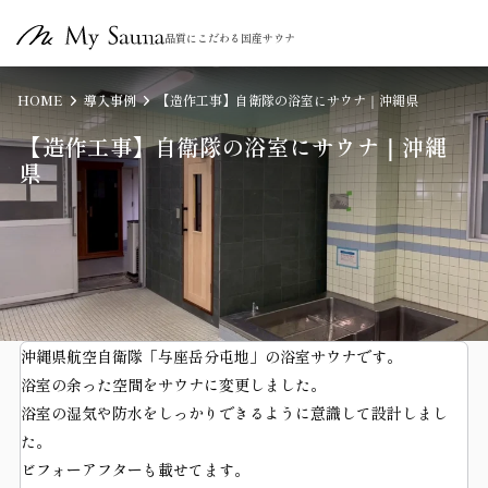
品質にこだわる国産サウナ
HOME
導入事例
【造作工事】自衛隊の浴室にサウナ｜沖縄県
【造作工事】自衛隊の浴室にサウナ｜沖縄
県
沖縄県航空自衛隊「与座岳分屯地」の浴室サウナです。
浴室の余った空間をサウナに変更しました。
浴室の湿気や防水をしっかりできるように意識して設計しまし
た。
ビフォーアフターも載せてます。